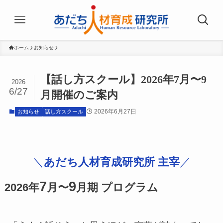
ホーム
お知らせ
【話し方スクール】2026年7月〜9
2026
6/27
月開催のご案内
2026年6月27日
お知らせ
話し方スクール
＼
あだち人材育成研究所 主宰
／
7
9
2026年
月〜
月期 プログラム