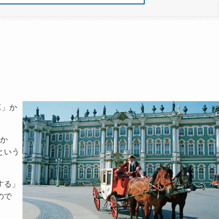
車」か
ろか
という
する」
ので