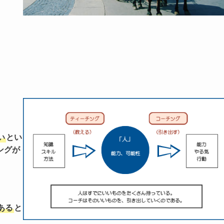
い
とい
ングが
ある
と